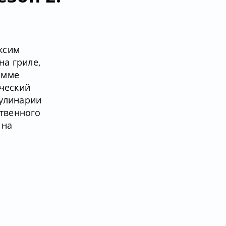
ксим
на гриле,
амме
ический
кулинарии
твенного
 на