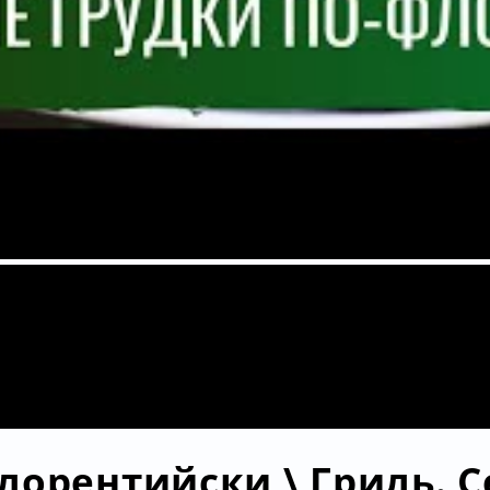
орентийски \ Гриль. Се