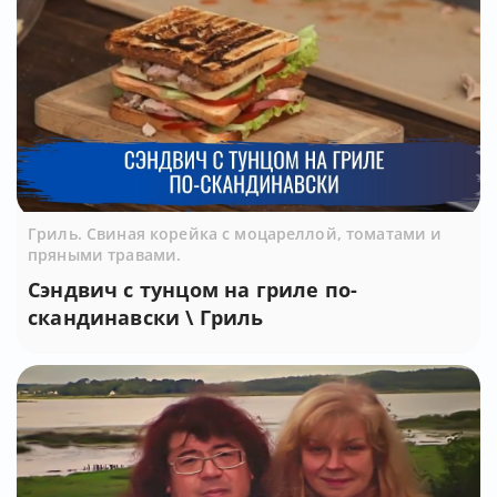
Гриль. Свиная корейка с моцареллой, томатами и
пряными травами.
Сэндвич с тунцом на гриле по-
скандинавски \ Гриль