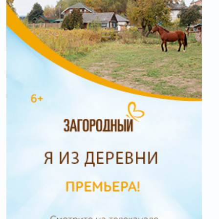
10
Готовим на даче с Александром
Бельковичем. Баранина с овощами и
разноцветное карпаччо из томатов.
Серия 7
30
Звезда дома. Певица Ирина Ортман.
Серия 4
10
Ремонт вверх тормашками. Сезон 2. Дом
у сиднейских пляжей. Серия 3
40
Ремонт вверх тормашками. Сезон 2.
Смелое решение. Серия 4
05
Дачная битва. Дачные чудеса. Серия 2
55
Дачная битва. Урожай урожаю рознь.